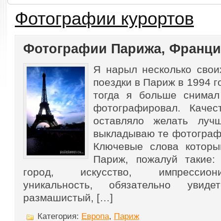
Фотографии курортов
Фотографии Парижа, Франци
Я нарыл несколько свои
поездки в Париж в 1994 г
тогда я больше снимал
фотографировал. Качес
оставляло желать луч
выкладываю те фотографи
Ключевые слова котор
Париж, пожалуй такие:
город, искусство, импрессион
уникальность, обязательно увидет
размашистый, […]
Категория:
Европа
,
Париж