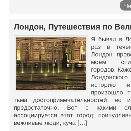
Чи
Лондон, Путешествия по Ве
Я бывал в Л
раз в тече
Лондон прев
моем спи
городов. Каж
Лондонског
историю 
произошло т
тьма достопримечательностей, но 
предостаточно. Вот с какими с
ассоциируется этот город: причудлив
вежливые люди, куча […]