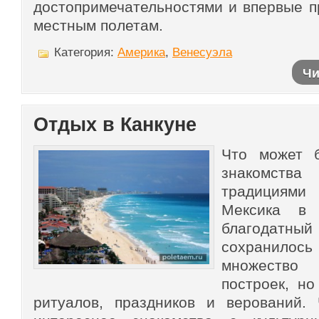
достопримечательностями и впервые п
местным полетам.
Категория:
Америка
,
Венесуэла
Чи
Отдых в Канкуне
Что может 
знакомства
традициями
Мексика в
благодатны
сохранило
множеств
построек, н
ритуалов, праздников и верований.