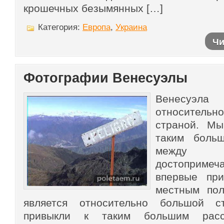
крошечных безымянных […]
Категория:
Европа
,
Украина
Чи
Фотографии Венесуэлы
Венесуэ
относите
страной. М
таким боль
между
достоприме
впервые пр
местным пол
является относительно большой 
привыкли к таким большим расс