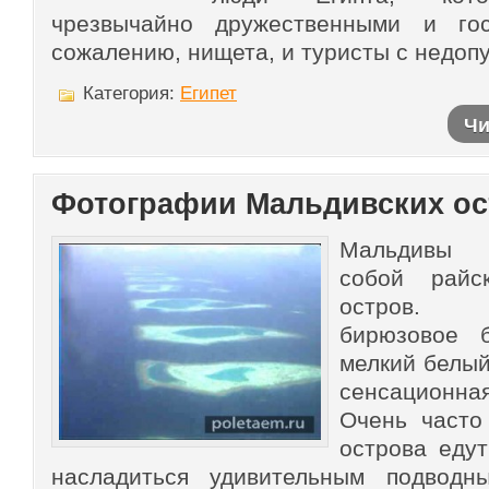
чрезвычайно дружественными и гос
сожалению, нищета, и туристы с недоп
Категория:
Египет
Чи
Фотографии Мальдивских о
Мальдивы 
собой райс
остров. 
бирюзовое 
мелкий белый
сенсационна
Очень часто
острова едут
насладиться удивительным подводн