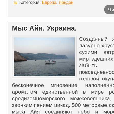
Категория:
Европа
,
Лондон
Чи
Мыс Айя. Украина.
Созданный 
лазурно-хру
сухими вет
мир здешних
забыть 
повседневн
головой оку
бесконечное мгновение, наполненн
ароматом единственной в мире ро
средиземноморского можжевельника
звонким пением цикад. 500 метровые с
мыса Айя соединяют небо и мор